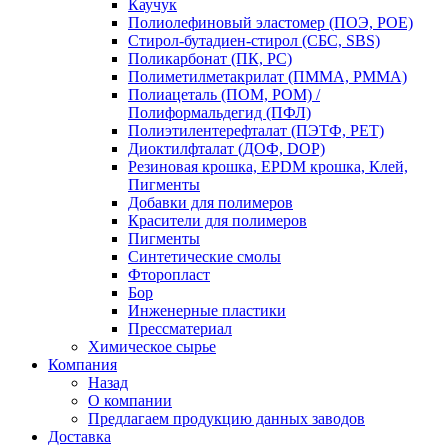
Каучук
Полиолефиновый эластомер (ПОЭ, POE)
Стирол-бутадиен-стирол (СБС, SBS)
Поликарбонат (ПК, PC)
Полиметилметакрилат (ПММА, PMMA)
Полиацеталь (ПОМ, POM) /
Полиформальдегид (ПФЛ)
Полиэтилентерефталат (ПЭТФ, PET)
Диоктилфталат (ДОФ, DOP)
Резиновая крошка, EPDM крошка, Клей,
Пигменты
Добавки для полимеров
Красители для полимеров
Пигменты
Синтетические смолы
Фторопласт
Бор
Инженерные пластики
Прессматериал
Химическое сырье
Компания
Назад
О компании
Предлагаем продукцию данных заводов
Доставка