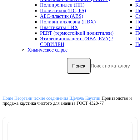
Полипропилен (ПП)
К
Полистирол (ПС, PS)
П
АБС-пластик (ABS)
С
Поливинилхлорид (ПВХ)
П
Пластикаты ПВХ
П
PERT (термостойкий полиэтилен)
П
Этиленвинилацетат (ЭВА, EVA) /
П
СЭВИЛЕН
П
Химическое сырье
Поиск
Home
Неорганические соединения
Щелочь
Каустик
Производство и
продажа каустика чистого для анализа ГОСТ 4328-77