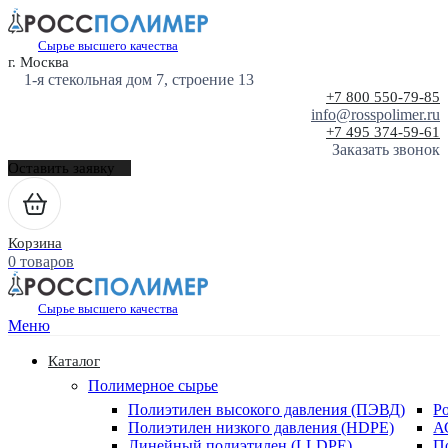
Сырье высшего качества
г. Москва
1-я стекольная дом 7, строение 13
+7 800 550-79-85
info@rosspolimer.ru
+7 495 374-59-61
Заказать звонок
Оставить заявку
Корзина
0 товаров
Сырье высшего качества
Меню
Каталог
Полимерное сырье
Полиэтилен высокого давления (ПЭВД)
Р
Полиэтилен низкого давления (HDPE)
А
Линейный полиэтилен (LLDPE)
П