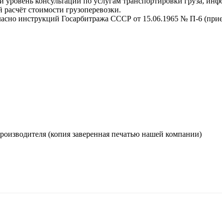
 уровень консультаций по услугам транспортировки груза, инф
 расчёт стоимости грузоперевозки.
ласно инструкций Госарбитража СССР от 15.06.1965 № П-6 (прием
производителя (копия заверенная печатью нашей компании)