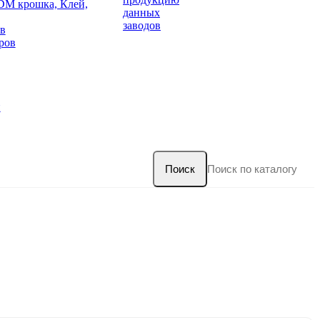
DM крошка, Клей,
данных
заводов
в
ров
и
Поиск