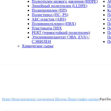
Полиэтилен низкого давления (HDPE)
А
Линейный полиэтилен (LLDPE)
П
Полипропилен (ПП)
К
Полистирол (ПС, PS)
П
АБС-пластик (ABS)
С
Поливинилхлорид (ПВХ)
П
Пластикаты ПВХ
П
PERT (термостойкий полиэтилен)
П
Этиленвинилацетат (ЭВА, EVA) /
П
СЭВИЛЕН
П
Химическое сырье
Home
Неорганические соединения
Щелочь
Пиросульфит натрия
PuroTe