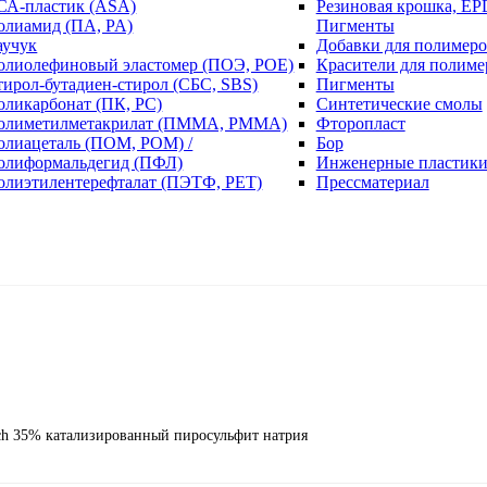
СА-пластик (ASA)
Резиновая крошка, EP
олиамид (ПА, PA)
Пигменты
аучук
Добавки для полимеро
олиолефиновый эластомер (ПОЭ, POE)
Красители для полиме
тирол-бутадиен-стирол (СБС, SBS)
Пигменты
оликарбонат (ПК, PC)
Синтетические смолы
олиметилметакрилат (ПММА, PMMA)
Фторопласт
олиацеталь (ПОМ, POM) /
Бор
олиформальдегид (ПФЛ)
Инженерные пластик
олиэтилентерефталат (ПЭТФ, PET)
Прессматериал
ch 35% катализированный пиросульфит натрия