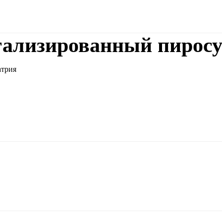
тализированный пирос
атрия