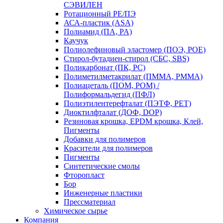
СЭВИЛЕН
Ротационный PE/ПЭ
АСА-пластик (ASA)
Полиамид (ПА, PA)
Каучук
Полиолефиновый эластомер (ПОЭ, POE)
Стирол-бутадиен-стирол (СБС, SBS)
Поликарбонат (ПК, PC)
Полиметилметакрилат (ПММА, PMMA)
Полиацеталь (ПОМ, POM) /
Полиформальдегид (ПФЛ)
Полиэтилентерефталат (ПЭТФ, PET)
Диоктилфталат (ДОФ, DOP)
Резиновая крошка, EPDM крошка, Клей,
Пигменты
Добавки для полимеров
Красители для полимеров
Пигменты
Синтетические смолы
Фторопласт
Бор
Инженерные пластики
Прессматериал
Химическое сырье
Компания