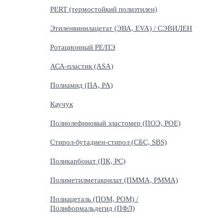
PERT (термостойкий полиэтилен)
Этиленвинилацетат (ЭВА, EVA) / СЭВИЛЕН
Ротационный PE/ПЭ
АСА-пластик (ASA)
Полиамид (ПА, PA)
Каучук
Полиолефиновый эластомер (ПОЭ, POE)
Стирол-бутадиен-стирол (СБС, SBS)
Поликарбонат (ПК, PC)
Полиметилметакрилат (ПММА, PMMA)
Полиацеталь (ПОМ, POM) /
Полиформальдегид (ПФЛ)