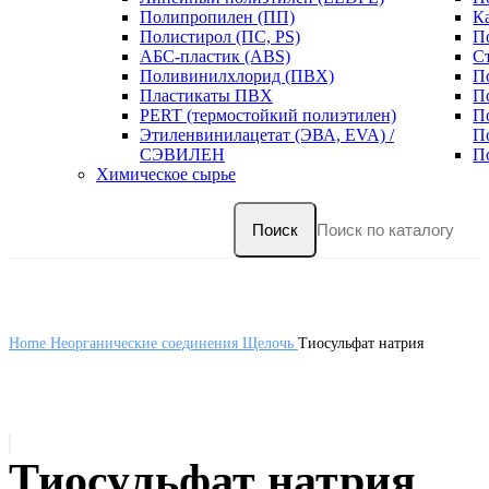
Полипропилен (ПП)
К
Полистирол (ПС, PS)
П
АБС-пластик (ABS)
С
Поливинилхлорид (ПВХ)
П
Пластикаты ПВХ
П
PERT (термостойкий полиэтилен)
П
Этиленвинилацетат (ЭВА, EVA) /
П
СЭВИЛЕН
П
Химическое сырье
Поиск
Home
Неорганические соединения
Щелочь
Тиосульфат натрия
Тиосульфат натрия