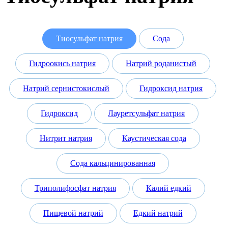
Тиосульфат натрия
Сода
Гидроокись натрия
Натрий роданистый
Натрий сернистокислый
Гидроксид натрия
Гидроксид
Лауретсульфат натрия
Нитрит натрия
Каустическая сода
Сода кальцинированная
Триполифосфат натрия
Калий едкий
Пищевой натрий
Едкий натрий