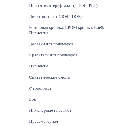
Полиэтилентерефталат (ПЭТФ, PET)
Диоктилфталат (ДОФ, DOP)
Резиновая крошка, EPDM крошка, Клей,
Пигменты
Добавки для полимеров
Красители для полимеров
Пигменты
Синтетические смолы
Фторопласт
Бор
Инженерные пластики
Прессматериал