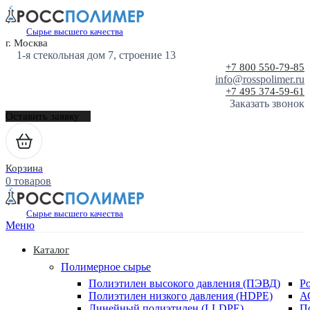
Сырье высшего качества
г. Москва
1-я стекольная дом 7, строение 13
+7 800 550-79-85
info@rosspolimer.ru
+7 495 374-59-61
Заказать звонок
Оставить заявку
Корзина
0 товаров
Сырье высшего качества
Меню
Каталог
Полимерное сырье
Полиэтилен высокого давления (ПЭВД)
Р
Полиэтилен низкого давления (HDPE)
А
Линейный полиэтилен (LLDPE)
П