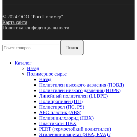
© 2024 ООО "РоссПолимер"
Карта сайта
Политика конфиденциальности
Поиск
Каталог
Назад
Полимерное сырье
Назад
Полиэтилен высокого давления (ПЭВД)
Полиэтилен низкого давления (HDPE)
Линейный полиэтилен (LLDPE)
Полипропилен (ПП)
Полистирол (ПС, PS)
АБС-пластик (ABS)
Поливинилхлорид (ПВХ)
Пластикаты ПВХ
PERT (термостойкий полиэтилен)
Этиленвинилацетат (ЭВА, EVA) /