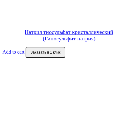
Натрия тиосульфат кристаллический
(Гипосульфит натрия)
Add to cart
Заказать в 1 клик