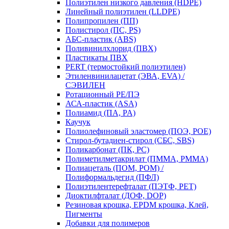
Полиэтилен низкого давления (HDPE)
Линейный полиэтилен (LLDPE)
Полипропилен (ПП)
Полистирол (ПС, PS)
АБС-пластик (ABS)
Поливинилхлорид (ПВХ)
Пластикаты ПВХ
PERT (термостойкий полиэтилен)
Этиленвинилацетат (ЭВА, EVA) /
СЭВИЛЕН
Ротационный PE/ПЭ
АСА-пластик (ASA)
Полиамид (ПА, PA)
Каучук
Полиолефиновый эластомер (ПОЭ, POE)
Стирол-бутадиен-стирол (СБС, SBS)
Поликарбонат (ПК, PC)
Полиметилметакрилат (ПММА, PMMA)
Полиацеталь (ПОМ, POM) /
Полиформальдегид (ПФЛ)
Полиэтилентерефталат (ПЭТФ, PET)
Диоктилфталат (ДОФ, DOP)
Резиновая крошка, EPDM крошка, Клей,
Пигменты
Добавки для полимеров