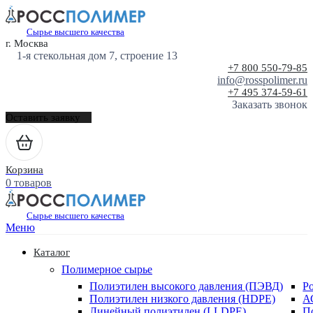
Сырье высшего качества
г. Москва
1-я стекольная дом 7, строение 13
+7 800 550-79-85
info@rosspolimer.ru
+7 495 374-59-61
Заказать звонок
Оставить заявку
Корзина
0 товаров
Сырье высшего качества
Меню
Каталог
Полимерное сырье
Полиэтилен высокого давления (ПЭВД)
Р
Полиэтилен низкого давления (HDPE)
А
Линейный полиэтилен (LLDPE)
П