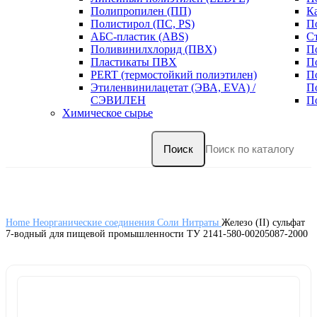
Полипропилен (ПП)
К
Полистирол (ПС, PS)
П
АБС-пластик (ABS)
С
Поливинилхлорид (ПВХ)
П
Пластикаты ПВХ
П
PERT (термостойкий полиэтилен)
П
Этиленвинилацетат (ЭВА, EVA) /
П
СЭВИЛЕН
П
Химическое сырье
Поиск
Home
Неорганические соединения
Соли
Нитраты
Железо (II) сульфат
7-водный для пищевой промышленности ТУ 2141-580-00205087-2000