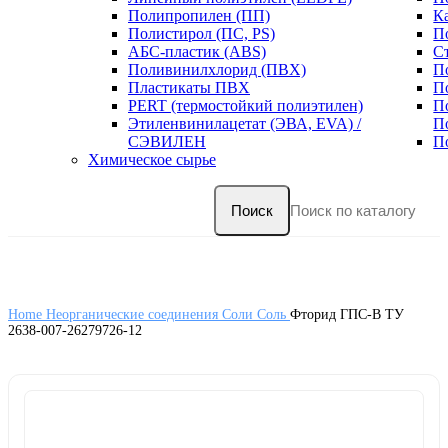
Полипропилен (ПП)
К
Полистирол (ПС, PS)
П
АБС-пластик (ABS)
С
Поливинилхлорид (ПВХ)
П
Пластикаты ПВХ
П
PERT (термостойкий полиэтилен)
П
Этиленвинилацетат (ЭВА, EVA) /
П
СЭВИЛЕН
П
Химическое сырье
Поиск
Home
Неорганические соединения
Соли
Соль
Фторид ГПС-В ТУ
2638-007-26279726-12