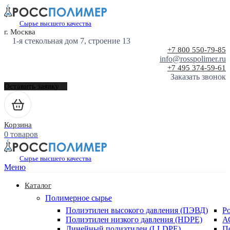
Сырье высшего качества
г. Москва
1-я стекольная дом 7, строение 13
+7 800 550-79-85
info@rosspolimer.ru
+7 495 374-59-61
Заказать звонок
Оставить заявку
Корзина
0 товаров
Сырье высшего качества
Меню
Каталог
Полимерное сырье
Полиэтилен высокого давления (ПЭВД)
Р
Полиэтилен низкого давления (HDPE)
А
Линейный полиэтилен (LLDPE)
П