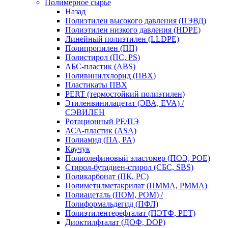
Полимерное сырье
Назад
Полиэтилен высокого давления (ПЭВД)
Полиэтилен низкого давления (HDPE)
Линейный полиэтилен (LLDPE)
Полипропилен (ПП)
Полистирол (ПС, PS)
АБС-пластик (ABS)
Поливинилхлорид (ПВХ)
Пластикаты ПВХ
PERT (термостойкий полиэтилен)
Этиленвинилацетат (ЭВА, EVA) /
СЭВИЛЕН
Ротационный PE/ПЭ
АСА-пластик (ASA)
Полиамид (ПА, PA)
Каучук
Полиолефиновый эластомер (ПОЭ, POE)
Стирол-бутадиен-стирол (СБС, SBS)
Поликарбонат (ПК, PC)
Полиметилметакрилат (ПММА, PMMA)
Полиацеталь (ПОМ, POM) /
Полиформальдегид (ПФЛ)
Полиэтилентерефталат (ПЭТФ, PET)
Диоктилфталат (ДОФ, DOP)