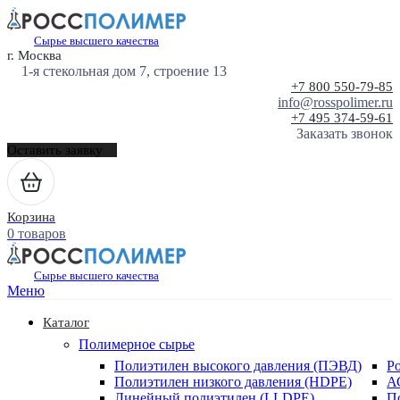
Сырье высшего качества
г. Москва
1-я стекольная дом 7, строение 13
+7 800 550-79-85
info@rosspolimer.ru
+7 495 374-59-61
Заказать звонок
Оставить заявку
Корзина
0 товаров
Сырье высшего качества
Меню
Каталог
Полимерное сырье
Полиэтилен высокого давления (ПЭВД)
Р
Полиэтилен низкого давления (HDPE)
А
Линейный полиэтилен (LLDPE)
П