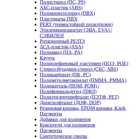
Полистирол (ПС, PS)
АБС-пластик (ABS)
Поливинилхлорид (ПВХ)
Пластикаты ПВХ
PERT (термостойкий полиэтилен)
Этиленвинилацетат (ЭВА, EVA) /
СЭВИЛЕН
Ротационный PE/ПЭ
АСА-пластик (ASA)
Полиамид (ПА, PA)
Каучук
Полиолефиновый эластомер (ПОЭ, POE)
Стирол-бутадиен-стирол (СБС, SBS)
Поликарбонат (ПК, PC)
Полиметилметакрилат (ПММА, PMMA)
Полиацеталь (ПОМ, POM) /
Полиформальдегид (ПФЛ)
Полиэтилентерефталат (ПЭТФ, PET)
Диоктилфталат (ДОФ, DOP)
Резиновая крошка, EPDM крошка, Клей,
Пигменты
Добавки для полимеров
Красители для полимеров
Пигменты
Синтетические смолы