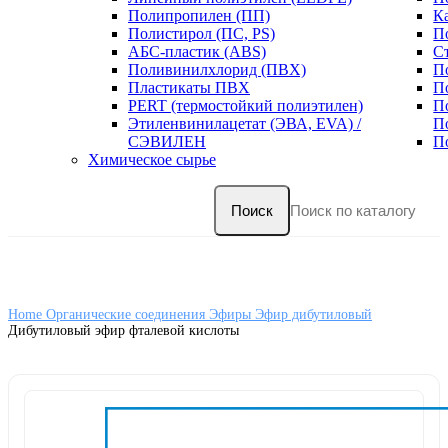
Полипропилен (ПП)
К
Полистирол (ПС, PS)
П
АБС-пластик (ABS)
С
Поливинилхлорид (ПВХ)
П
Пластикаты ПВХ
П
PERT (термостойкий полиэтилен)
П
Этиленвинилацетат (ЭВА, EVA) /
П
СЭВИЛЕН
П
Химическое сырье
Поиск
Home
Органические соединения
Эфиры
Эфир дибутиловый
Дибутиловый эфир фталевой кислоты