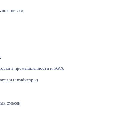
мышленности
и
отовки в промышленности и ЖКХ
наты и ингибиторы)
ных смесей