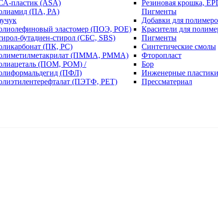
СА-пластик (ASA)
Резиновая крошка, EP
олиамид (ПА, PA)
Пигменты
аучук
Добавки для полимеро
олиолефиновый эластомер (ПОЭ, POE)
Красители для полиме
тирол-бутадиен-стирол (СБС, SBS)
Пигменты
оликарбонат (ПК, PC)
Синтетические смолы
олиметилметакрилат (ПММА, PMMA)
Фторопласт
олиацеталь (ПОМ, POM) /
Бор
олиформальдегид (ПФЛ)
Инженерные пластик
олиэтилентерефталат (ПЭТФ, PET)
Прессматериал