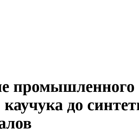
ие промышленного 
о каучука до синте
алов