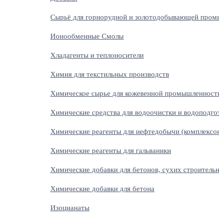
Сырьё для горнорудной и золотодобывающей про
Ионообменные Смолы
Хладагенты и теплоносители
Химия для текстильных производств
Химическое сырье для кожевенной промышленност
Химические средства для водоочистки и водоподг
Химические реагенты для нефтедобычи (комплексо
Химические реагенты для гальваники
Химические добавки для бетонов, сухих строитель
Химические добавки для бетона
Изоцианаты