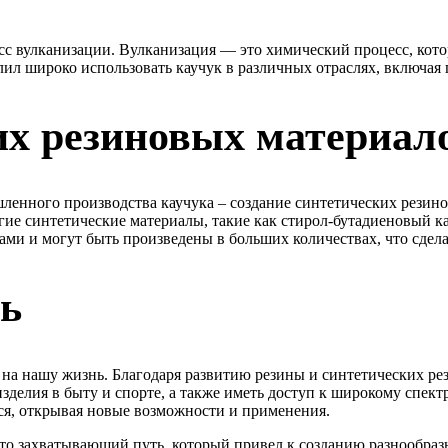
есс вулканизации. Вулканизация — это химический процесс, кото
л широко использовать каучук в различных отраслях, включая 
их резиновых материал
ленного производства каучука – создание синтетических резин
угие синтетические материалы, такие как стирол-бутадиеновый 
ами и могут быть произведены в больших количествах, что сде
ь
на нашу жизнь. Благодаря развитию резины и синтетических ре
изделия в быту и спорте, а также иметь доступ к широкому спе
я, открывая новые возможности и применения.
о захватывающий путь, который привел к созданию разнообразн