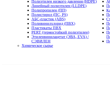
Полиэтилен низкого давления (HDPE)
А
Линейный полиэтилен (LLDPE)
П
Полипропилен (ПП)
К
Полистирол (ПС, PS)
П
АБС-пластик (ABS)
С
Поливинилхлорид (ПВХ)
П
Пластикаты ПВХ
П
PERT (термостойкий полиэтилен)
П
Этиленвинилацетат (ЭВА, EVA) /
П
СЭВИЛЕН
П
Химическое сырье