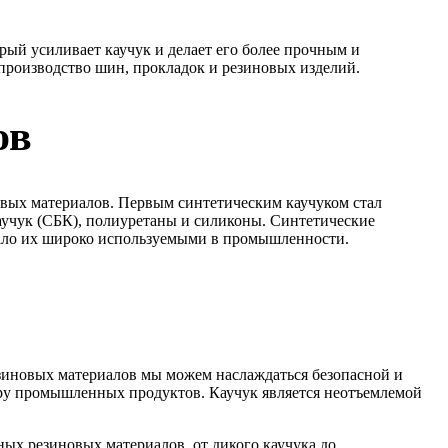
рый усиливает каучук и делает его более прочным и
производство шин, прокладок и резиновых изделий.
ов
овых материалов. Первым синтетическим каучуком стал
каучук (СБК), полиуретаны и силиконы. Синтетические
лало их широко используемыми в промышленности.
зиновых материалов мы можем наслаждаться безопасной и
ктру промышленных продуктов. Каучук является неотъемлемой
ых резиновых материалов, от дикого каучука до