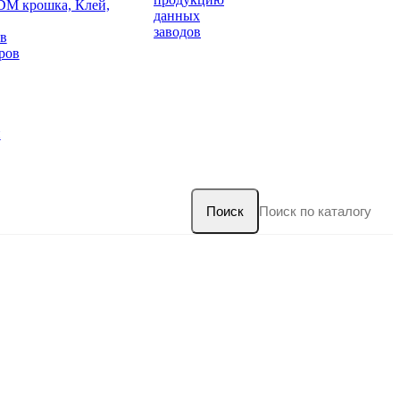
DM крошка, Клей,
данных
заводов
в
ров
и
Поиск