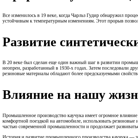
Все изменилось в 19 веке, когда Чарльз Гудир обнаружил проц
устойчивым к температурным изменениям. Этот прорыв позволи
Развитие синтетическ
В 20 веке был сделан еще один важный шаг в развитии промыш
неопрен, разработанный в 1930-х годах. Затем последовали др
резиновые материалы обладают более предсказуемыми свойств
Влияние на нашу жизн
Промышленное производство каучука имеет огромное влияние 
комфортной поездкой на автомобиле, использовать резиновые 
частью современной промышленности и продолжает развиватьс
История и развитие промышленного производства каучука — эт