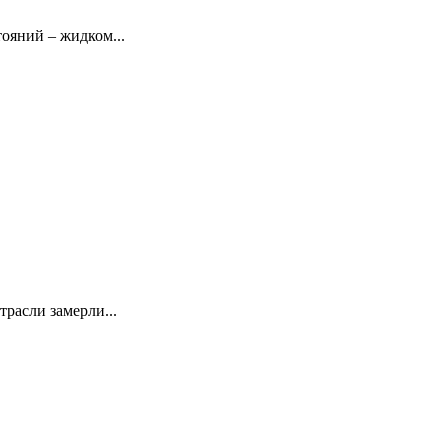
тояний – жидком...
расли замерли...