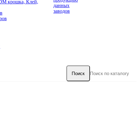
DM крошка, Клей,
данных
заводов
в
ров
и
Поиск