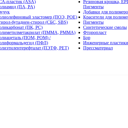
СА-пластик (ASA)
Резиновая крошка, EP
олиамид (ПА, PA)
Пигменты
аучук
Добавки для полимеро
олиолефиновый эластомер (ПОЭ, POE)
Красители для полиме
тирол-бутадиен-стирол (СБС, SBS)
Пигменты
оликарбонат (ПК, PC)
Синтетические смолы
олиметилметакрилат (ПММА, PMMA)
Фторопласт
олиацеталь (ПОМ, POM) /
Бор
олиформальдегид (ПФЛ)
Инженерные пластик
олиэтилентерефталат (ПЭТФ, PET)
Прессматериал