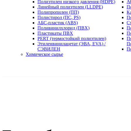
Полиэтилен низкого давления (HDPE)
А
Линейный полиэтилен (LLDPE)
П
Полипропилен (ПП)
К
Полистирол (ПС, PS)
П
АБС-пластик (ABS)
С
Поливинилхлорид (ПВХ)
П
Пластикаты ПВХ
П
PERT (термостойкий полиэтилен)
П
Этиленвинилацетат (ЭВА, EVA) /
П
СЭВИЛЕН
П
Химическое сырье