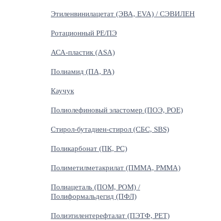
Этиленвинилацетат (ЭВА, EVA) / СЭВИЛЕН
Ротационный PE/ПЭ
АСА-пластик (ASA)
Полиамид (ПА, PA)
Каучук
Полиолефиновый эластомер (ПОЭ, POE)
Стирол-бутадиен-стирол (СБС, SBS)
Поликарбонат (ПК, PC)
Полиметилметакрилат (ПММА, PMMA)
Полиацеталь (ПОМ, POM) /
Полиформальдегид (ПФЛ)
Полиэтилентерефталат (ПЭТФ, PET)