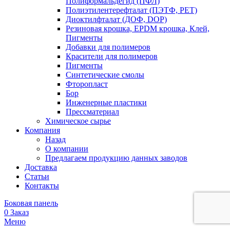
Полиформальдегид (ПФЛ)
Полиэтилентерефталат (ПЭТФ, PET)
Диоктилфталат (ДОФ, DOP)
Резиновая крошка, EPDM крошка, Клей,
Пигменты
Добавки для полимеров
Красители для полимеров
Пигменты
Синтетические смолы
Фторопласт
Бор
Инженерные пластики
Прессматериал
Химическое сырье
Компания
Назад
О компании
Предлагаем продукцию данных заводов
Доставка
Статьи
Контакты
Боковая панель
0
Заказ
Меню