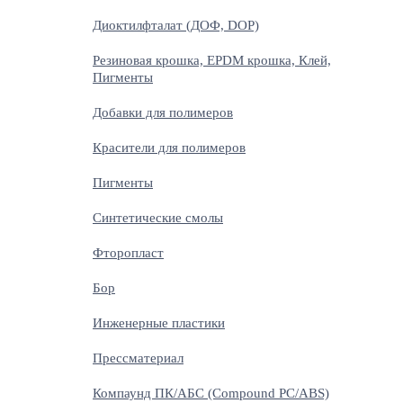
Диоктилфталат (ДОФ, DOP)
Резиновая крошка, EPDM крошка, Клей,
Пигменты
Добавки для полимеров
Красители для полимеров
Пигменты
Синтетические смолы
Фторопласт
Бор
Инженерные пластики
Прессматериал
Компаунд ПК/АБС (Compound PC/ABS)