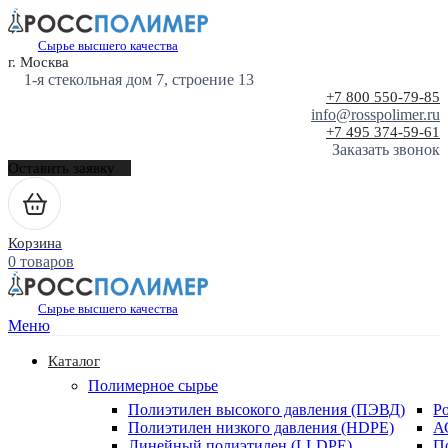
Сырье высшего качества
г. Москва
1-я стекольная дом 7, строение 13
+7 800 550-79-85
info@rosspolimer.ru
+7 495 374-59-61
Заказать звонок
Оставить заявку
Корзина
0 товаров
Сырье высшего качества
Меню
Каталог
Полимерное сырье
Полиэтилен высокого давления (ПЭВД)
Р
Полиэтилен низкого давления (HDPE)
А
Линейный полиэтилен (LLDPE)
П