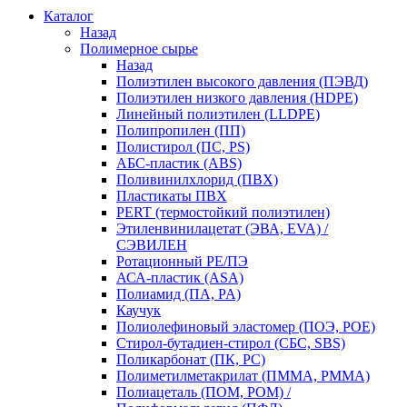
Каталог
Назад
Полимерное сырье
Назад
Полиэтилен высокого давления (ПЭВД)
Полиэтилен низкого давления (HDPE)
Линейный полиэтилен (LLDPE)
Полипропилен (ПП)
Полистирол (ПС, PS)
АБС-пластик (ABS)
Поливинилхлорид (ПВХ)
Пластикаты ПВХ
PERT (термостойкий полиэтилен)
Этиленвинилацетат (ЭВА, EVA) /
СЭВИЛЕН
Ротационный PE/ПЭ
АСА-пластик (ASA)
Полиамид (ПА, PA)
Каучук
Полиолефиновый эластомер (ПОЭ, POE)
Стирол-бутадиен-стирол (СБС, SBS)
Поликарбонат (ПК, PC)
Полиметилметакрилат (ПММА, PMMA)
Полиацеталь (ПОМ, POM) /