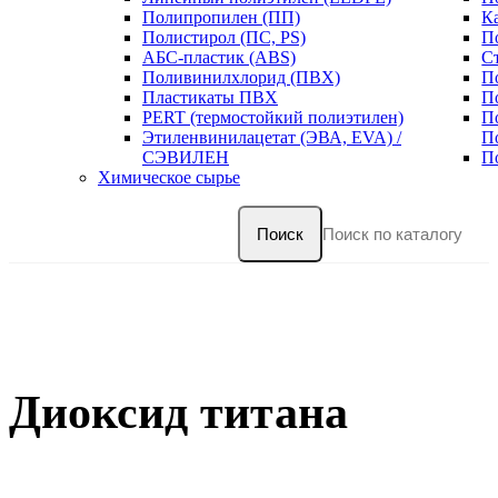
Полипропилен (ПП)
К
Полистирол (ПС, PS)
П
АБС-пластик (ABS)
С
Поливинилхлорид (ПВХ)
П
Пластикаты ПВХ
П
PERT (термостойкий полиэтилен)
П
Этиленвинилацетат (ЭВА, EVA) /
П
СЭВИЛЕН
П
Химическое сырье
Поиск
Диоксид титана