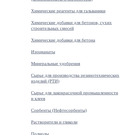
Химические реагенты для гальваники
Химические добавки для бетонов, сухих
строительных смесей
Химические добавки для бетона
Изоцианаты
Минеральные удобрения
Сырье для производства резинотехнических
изделий (РТИ)
Сырье для лакокрасочной промышленности
и клеев
Сорбенты (Нефтесорбенты)
Растворители и гликоли
Полиолы