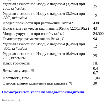
Ударная вязкость по Изоду с надрезом (3,2мм) при
25
23С, кг*см/см
Ударная вязкость по Изоду с надрезом (3,2мм) при
12
-30С, кг*см/см
Предел прочности при растяжении, кг/см2
430
Показатель текучести расплава, г/10мин (220С/10кг)
43
Модуль упругости при изгибе, кг/см2
24,500
Температура размягчения по Вика , С
94
Ударная вязкость по Изоду с надрезом (6,4мм) при
12
-30С, кг*см/см
Ударная вязкость по Изоду с надрезом (6,4мм) при
25
23С, кг*см/см
Класс горючести
НВ
0,4 –
Литьевая усадка, %
0,7
Плотность, г/см3
1,04
Относительное удлинение при разрыве, %
30
Посмотреть тех. условия завода-производителя
Reviews (0)