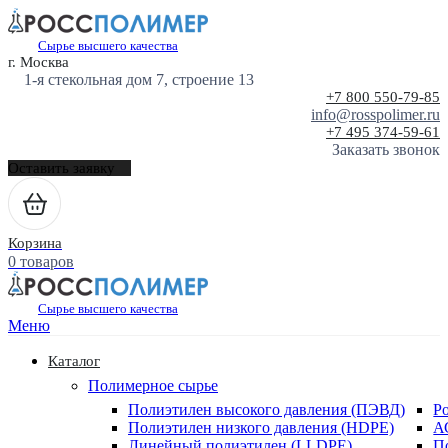
Сырье высшего качества
г. Москва
1-я стекольная дом 7, строение 13
+7 800 550-79-85
info@rosspolimer.ru
+7 495 374-59-61
Заказать звонок
Оставить заявку
Корзина
0 товаров
Сырье высшего качества
Меню
Каталог
Полимерное сырье
Полиэтилен высокого давления (ПЭВД)
Р
Полиэтилен низкого давления (HDPE)
А
Линейный полиэтилен (LLDPE)
П