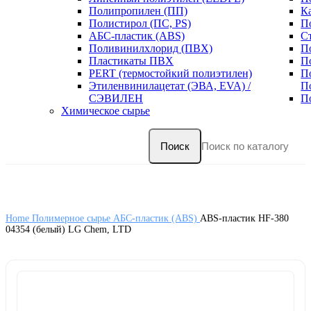
Полипропилен (ПП)
К
Полистирол (ПС, PS)
П
АБС-пластик (ABS)
С
Поливинилхлорид (ПВХ)
П
Пластикаты ПВХ
П
PERT (термостойкий полиэтилен)
П
Этиленвинилацетат (ЭВА, EVA) /
П
СЭВИЛЕН
П
Химическое сырье
Поиск
Home
Полимерное сырье
АБС-пластик (ABS)
ABS-пластик HF-380
04354 (белый) LG Chem, LTD