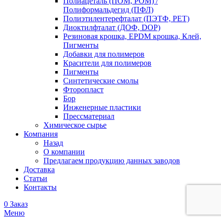
Полиацеталь (ПОМ, POM) /
Полиформальдегид (ПФЛ)
Полиэтилентерефталат (ПЭТФ, PET)
Диоктилфталат (ДОФ, DOP)
Резиновая крошка, EPDM крошка, Клей,
Пигменты
Добавки для полимеров
Красители для полимеров
Пигменты
Синтетические смолы
Фторопласт
Бор
Инженерные пластики
Прессматериал
Химическое сырье
Компания
Назад
О компании
Предлагаем продукцию данных заводов
Доставка
Статьи
Контакты
0
Заказ
Меню