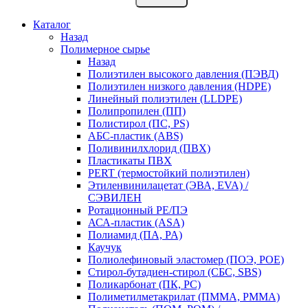
Каталог
Назад
Полимерное сырье
Назад
Полиэтилен высокого давления (ПЭВД)
Полиэтилен низкого давления (HDPE)
Линейный полиэтилен (LLDPE)
Полипропилен (ПП)
Полистирол (ПС, PS)
АБС-пластик (ABS)
Поливинилхлорид (ПВХ)
Пластикаты ПВХ
PERT (термостойкий полиэтилен)
Этиленвинилацетат (ЭВА, EVA) /
СЭВИЛЕН
Ротационный PE/ПЭ
АСА-пластик (ASA)
Полиамид (ПА, PA)
Каучук
Полиолефиновый эластомер (ПОЭ, POE)
Стирол-бутадиен-стирол (СБС, SBS)
Поликарбонат (ПК, PC)
Полиметилметакрилат (ПММА, PMMA)