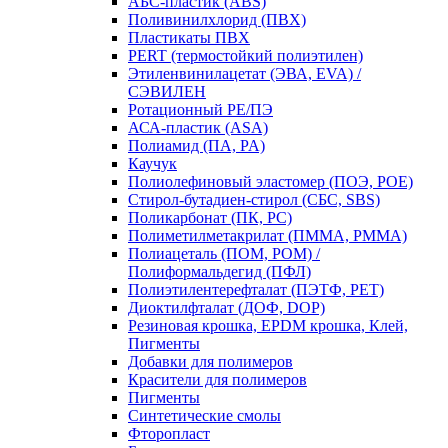
АБС-пластик (ABS)
Поливинилхлорид (ПВХ)
Пластикаты ПВХ
PERT (термостойкий полиэтилен)
Этиленвинилацетат (ЭВА, EVA) /
СЭВИЛЕН
Ротационный PE/ПЭ
АСА-пластик (ASA)
Полиамид (ПА, PA)
Каучук
Полиолефиновый эластомер (ПОЭ, POE)
Стирол-бутадиен-стирол (СБС, SBS)
Поликарбонат (ПК, PC)
Полиметилметакрилат (ПММА, PMMA)
Полиацеталь (ПОМ, POM) /
Полиформальдегид (ПФЛ)
Полиэтилентерефталат (ПЭТФ, PET)
Диоктилфталат (ДОФ, DOP)
Резиновая крошка, EPDM крошка, Клей,
Пигменты
Добавки для полимеров
Красители для полимеров
Пигменты
Синтетические смолы
Фторопласт