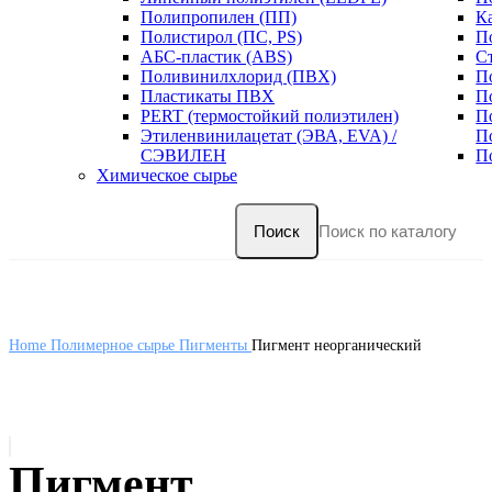
Полипропилен (ПП)
К
Полистирол (ПС, PS)
П
АБС-пластик (ABS)
С
Поливинилхлорид (ПВХ)
П
Пластикаты ПВХ
П
PERT (термостойкий полиэтилен)
П
Этиленвинилацетат (ЭВА, EVA) /
П
СЭВИЛЕН
П
Химическое сырье
Поиск
Home
Полимерное сырье
Пигменты
Пигмент неорганический
Пигмент