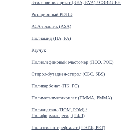
Этиленвинилацетат (ЭВА, EVA) / СЭВИЛЕН
Ротационный PE/ПЭ
АСА-пластик (ASA)
Полиамид (ПА, PA)
Каучук
Полиолефиновый эластомер (ПОЭ, POE)
Стирол-бутадиен-стирол (СБС, SBS)
Поликарбонат (ПК, PC)
Полиметилметакрилат (ПММА, PMMA)
Полиацеталь (ПОМ, POM) /
Полиформальдегид (ПФЛ)
Полиэтилентерефталат (ПЭТФ, PET)