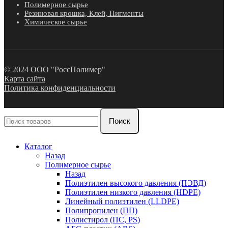
Полимерное сырье
Резиновая крошка, Клей, Пигменты
Химическое сырье
© 2024 ООО "РоссПолимер"
Карта сайта
Политика конфиденциальности
Поиск
Каталог
Назад
Полимерное сырье
Назад
Полиэтилен высокого давления (ПЭВД)
Полиэтилен низкого давления (HDPE)
Линейный полиэтилен (LLDPE)
Полипропилен (ПП)
Полистирол (ПС, PS)