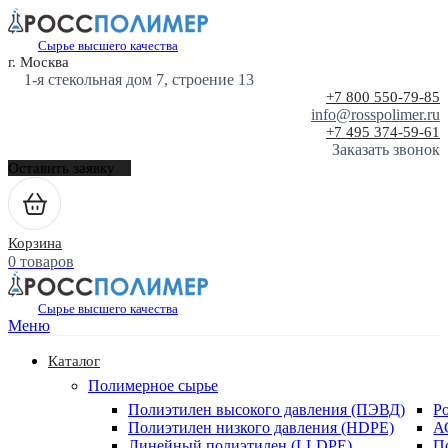
Сырье высшего качества
г. Москва
1-я стекольная дом 7, строение 13
+7 800 550-79-85
info@rosspolimer.ru
+7 495 374-59-61
Заказать звонок
Оставить заявку
Корзина
0 товаров
Сырье высшего качества
Меню
Каталог
Полимерное сырье
Полиэтилен высокого давления (ПЭВД)
Р
Полиэтилен низкого давления (HDPE)
А
Линейный полиэтилен (LLDPE)
П