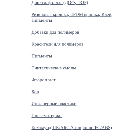
Диоктилфталат (ДОФ, DOP)
Резиновая крошка, EPDM крошка, Клей,
Пигменты
Добавки для полимеров
Красители для полимеров
Пигменты
Синтетические смолы
Фторопласт
Бор
Инженерные пластики
Прессматериал
Компаунд ПК/АБС (Compound PC/ABS)