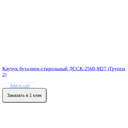
Каучук бутадиен-стирольный ДССК-2560-М27 (Группа
2)
Add to cart
Заказать в 1 клик