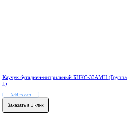
Каучук бутадиен-нитрильный БНКС-33АМН (Группа
1)
Add to cart
Заказать в 1 клик