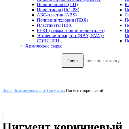
Полипропилен (ПП)
К
Полистирол (ПС, PS)
П
АБС-пластик (ABS)
С
Поливинилхлорид (ПВХ)
П
Пластикаты ПВХ
П
PERT (термостойкий полиэтилен)
П
Этиленвинилацетат (ЭВА, EVA) /
П
СЭВИЛЕН
П
Химическое сырье
Поиск
Home
Полимерное сырье
Пигменты
Пигмент коричневый
Пигмент коричневый