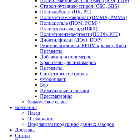
Полиолефиновый эластомер (ПОЭ, POE)
Стирол-бутадиен-стирол (СБС, SBS)
Поликарбонат (ПК, PC)
Полиметилметакрилат (ПММА, PMMA)
Полиацеталь (ПОМ, POM) /
Полиформальдегид (ПФЛ)
Полиэтилентерефталат (ПЭТФ, PET)
Диоктилфталат (ДОФ, DOP)
Резиновая крошка, EPDM крошка, Клей,
Пигменты
Добавки для полимеров
Красители для полимеров
Пигменты
Синтетические смолы
Фторопласт
Бор
Инженерные пластики
Прессматериал
Химическое сырье
Компания
Назад
О компании
Предлагаем продукцию данных заводов
Доставка
Статьи