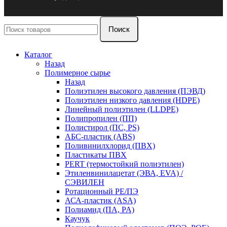
Поиск
Каталог
Назад
Полимерное сырье
Назад
Полиэтилен высокого давления (ПЭВД)
Полиэтилен низкого давления (HDPE)
Линейный полиэтилен (LLDPE)
Полипропилен (ПП)
Полистирол (ПС, PS)
АБС-пластик (ABS)
Поливинилхлорид (ПВХ)
Пластикаты ПВХ
PERT (термостойкий полиэтилен)
Этиленвинилацетат (ЭВА, EVA) /
СЭВИЛЕН
Ротационный PE/ПЭ
АСА-пластик (ASA)
Полиамид (ПА, PA)
Каучук