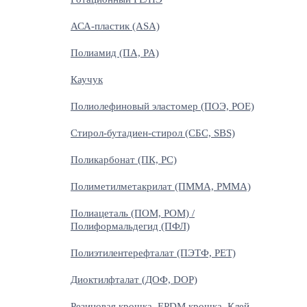
АСА-пластик (ASA)
Полиамид (ПА, PA)
Каучук
Полиолефиновый эластомер (ПОЭ, POE)
Стирол-бутадиен-стирол (СБС, SBS)
Поликарбонат (ПК, PC)
Полиметилметакрилат (ПММА, PMMA)
Полиацеталь (ПОМ, POM) /
Полиформальдегид (ПФЛ)
Полиэтилентерефталат (ПЭТФ, PET)
Диоктилфталат (ДОФ, DOP)
Резиновая крошка, EPDM крошка, Клей,