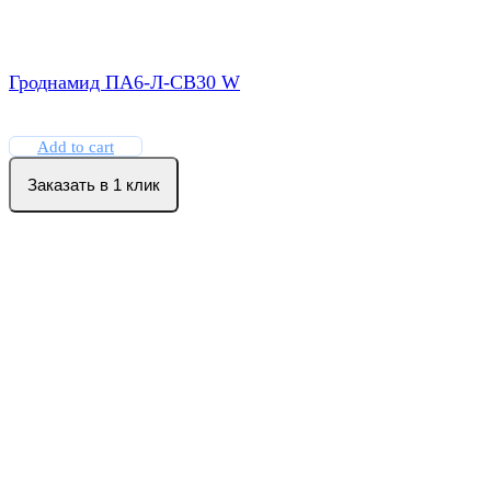
Гроднамид ПА6-Л-СВ30 W
Add to cart
Заказать в 1 клик