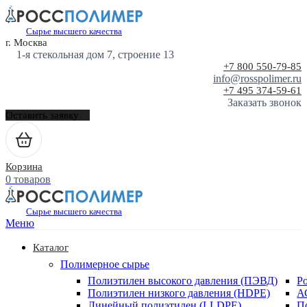
Сырье высшего качества
г. Москва
1-я стекольная дом 7, строение 13
+7 800 550-79-85
info@rosspolimer.ru
+7 495 374-59-61
Заказать звонок
Оставить заявку
Корзина
0 товаров
Сырье высшего качества
Меню
Каталог
Полимерное сырье
Полиэтилен высокого давления (ПЭВД)
Р
Полиэтилен низкого давления (HDPE)
А
Линейный полиэтилен (LLDPE)
П