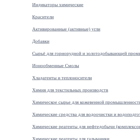
Индикаторы химические
Красители
Активированные (активные) угли
Добавки
Сырьё для горнорудной и золотодобывающей про
Ионообменные Смолы
Хладагенты и теплоносители
Химия для текстильных производств
Химическое сырье для кожевенной промышленност
Химические средства для водоочистки и водоподг
Химические реагенты для нефтедобычи (комплексо
Химические реагенты для гальваники