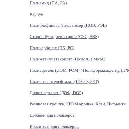
Полиамид (ПА, PA)
Каучук
Полиолефиновый эластомер (ПОЭ, POE)
Стирол-бутадиен-стирол (СБС, SBS)
Поликарбонат (ПК, PC)
Полиметилметакрилат (ПММА, PMMA)
Полиацеталь (ПОМ, POM) / Полиформальдегид (ПФ
Полиэтилентерефталат (ПЭТФ, PET)
Диоктилфталат (ДОФ, DOP)
Резиновая крошка, EPDM крошка, Клей, Пигменты
Добавки для полимеров
Красители для полимеров