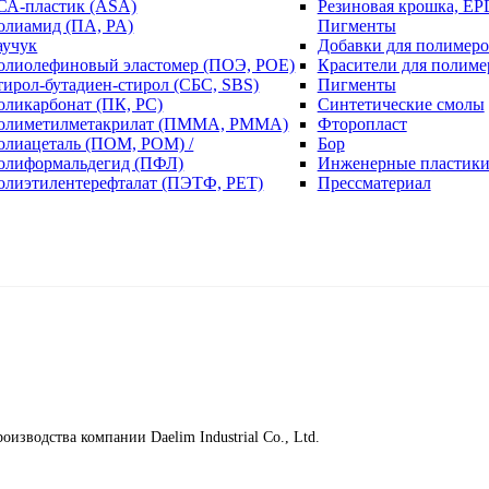
СА-пластик (ASA)
Резиновая крошка, EP
олиамид (ПА, PA)
Пигменты
аучук
Добавки для полимеро
олиолефиновый эластомер (ПОЭ, POE)
Красители для полиме
тирол-бутадиен-стирол (СБС, SBS)
Пигменты
оликарбонат (ПК, PC)
Синтетические смолы
олиметилметакрилат (ПММА, PMMA)
Фторопласт
олиацеталь (ПОМ, POM) /
Бор
олиформальдегид (ПФЛ)
Инженерные пластик
олиэтилентерефталат (ПЭТФ, PET)
Прессматериал
изводства компании Daelim Industrial Co., Ltd.