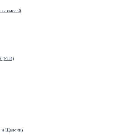
ных смесей
й (РТИ)
 и Щелочи)