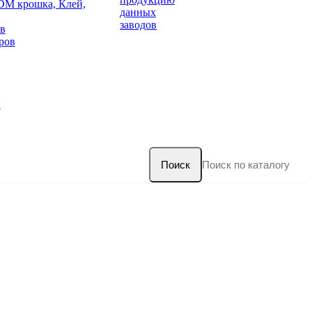
DM крошка, Клей,
данных
заводов
в
ров
и
Поиск