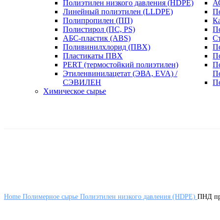
Полиэтилен низкого давления (HDPE)
А
Линейный полиэтилен (LLDPE)
П
Полипропилен (ПП)
К
Полистирол (ПС, PS)
П
АБС-пластик (ABS)
С
Поливинилхлорид (ПВХ)
П
Пластикаты ПВХ
П
PERT (термостойкий полиэтилен)
П
Этиленвинилацетат (ЭВА, EVA) /
П
СЭВИЛЕН
П
Химическое сырье
Home
Полимерное сырье
Полиэтилен низкого давления (HDPE)
ПНД про