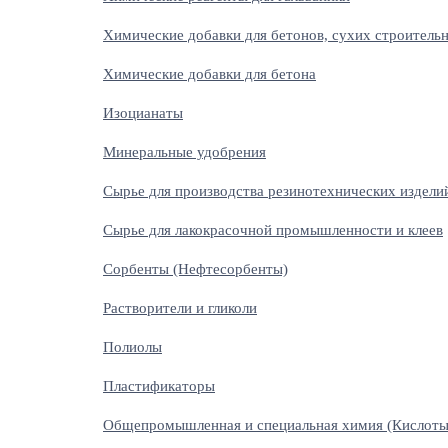
Химические добавки для бетонов, сухих строитель
Химические добавки для бетона
Изоцианаты
Минеральные удобрения
Сырье для производства резинотехнических издели
Сырье для лакокрасочной промышленности и клеев
Сорбенты (Нефтесорбенты)
Растворители и гликоли
Полиолы
Пластификаторы
Общепромышленная и специальная химия (Кислоты