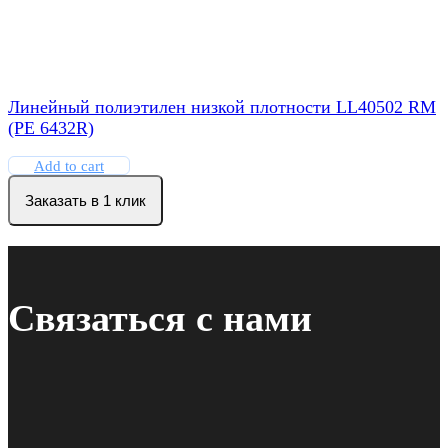
Линейный полиэтилен низкой плотности LL40502 RM
(PE 6432R)
Add to cart
Заказать в 1 клик
Связаться с нами