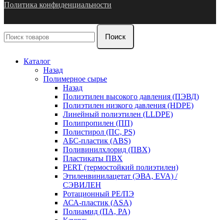
Политика конфиденциальности
Поиск
Каталог
Назад
Полимерное сырье
Назад
Полиэтилен высокого давления (ПЭВД)
Полиэтилен низкого давления (HDPE)
Линейный полиэтилен (LLDPE)
Полипропилен (ПП)
Полистирол (ПС, PS)
АБС-пластик (ABS)
Поливинилхлорид (ПВХ)
Пластикаты ПВХ
PERT (термостойкий полиэтилен)
Этиленвинилацетат (ЭВА, EVA) /
СЭВИЛЕН
Ротационный PE/ПЭ
АСА-пластик (ASA)
Полиамид (ПА, PA)