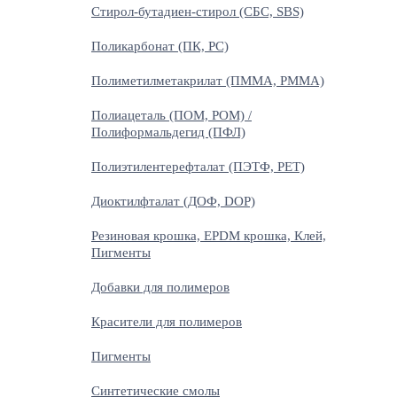
Стирол-бутадиен-стирол (СБС, SBS)
Поликарбонат (ПК, PC)
Полиметилметакрилат (ПММА, PMMA)
Полиацеталь (ПОМ, POM) /
Полиформальдегид (ПФЛ)
Полиэтилентерефталат (ПЭТФ, PET)
Диоктилфталат (ДОФ, DOP)
Резиновая крошка, EPDM крошка, Клей,
Пигменты
Добавки для полимеров
Красители для полимеров
Пигменты
Синтетические смолы