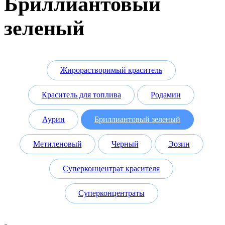
Бриллиантовый
зеленый
Жирорастворимый краситель
Краситель для топлива
Родамин
Аурин
Бриллиантовый зеленый
Метиленовый
Черный
Эозин
Суперконцентрат красителя
Суперконцентраты