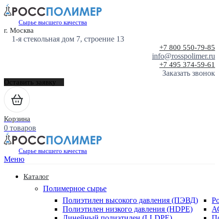
Сырье высшего качества
г. Москва
1-я стекольная дом 7, строение 13
+7 800 550-79-85
info@rosspolimer.ru
+7 495 374-59-61
Заказать звонок
Оставить заявку
Корзина
0 товаров
Сырье высшего качества
Меню
Каталог
Полимерное сырье
Полиэтилен высокого давления (ПЭВД)
Р
Полиэтилен низкого давления (HDPE)
А
Линейный полиэтилен (LLDPE)
П