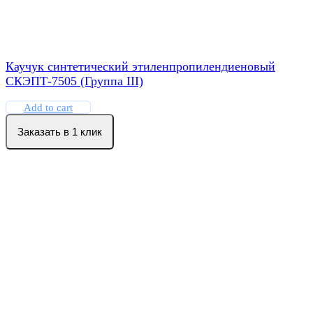
Каучук синтетический этиленпропилендиеновый
СКЭПТ-7505 (Группа III)
Add to cart
Заказать в 1 клик