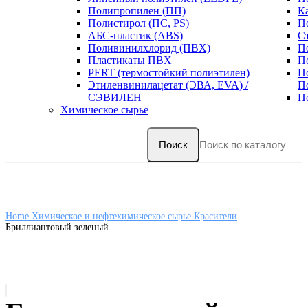
Полипропилен (ПП)
К
Полистирол (ПС, PS)
П
АБС-пластик (ABS)
С
Поливинилхлорид (ПВХ)
П
Пластикаты ПВХ
П
PERT (термостойкий полиэтилен)
П
Этиленвинилацетат (ЭВА, EVA) /
П
СЭВИЛЕН
П
Химическое сырье
Поиск
Home
Химическое и нефтехимическое сырье
Красители
Бриллиантовый зеленый