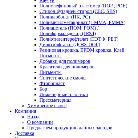
Каучук
Полиолефиновый эластомер (ПОЭ, POE)
Стирол-бутадиен-стирол (СБС, SBS)
Поликарбонат (ПК, PC)
Полиметилметакрилат (ПММА, PMMA)
Полиацеталь (ПОМ, POM) /
Полиформальдегид (ПФЛ)
Полиэтилентерефталат (ПЭТФ, PET)
Диоктилфталат (ДОФ, DOP)
Резиновая крошка, EPDM крошка, Клей,
Пигменты
Добавки для полимеров
Красители для полимеров
Пигменты
Синтетические смолы
Фторопласт
Бор
Инженерные пластики
Прессматериал
Химическое сырье
Компания
Назад
О компании
Предлагаем продукцию данных заводов
Доставка