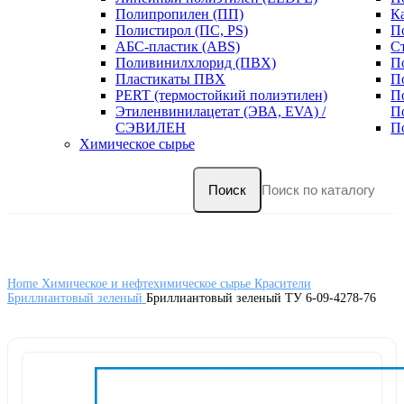
Полипропилен (ПП)
К
Полистирол (ПС, PS)
П
АБС-пластик (ABS)
С
Поливинилхлорид (ПВХ)
П
Пластикаты ПВХ
П
PERT (термостойкий полиэтилен)
П
Этиленвинилацетат (ЭВА, EVA) /
П
СЭВИЛЕН
П
Химическое сырье
Поиск
Home
Химическое и нефтехимическое сырье
Красители
Бриллиантовый зеленый
Бриллиантовый зеленый ТУ 6-09-4278-76