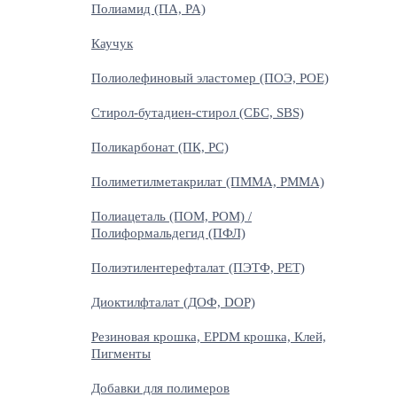
Полиамид (ПА, PA)
Каучук
Полиолефиновый эластомер (ПОЭ, POE)
Стирол-бутадиен-стирол (СБС, SBS)
Поликарбонат (ПК, PC)
Полиметилметакрилат (ПММА, PMMA)
Полиацеталь (ПОМ, POM) /
Полиформальдегид (ПФЛ)
Полиэтилентерефталат (ПЭТФ, PET)
Диоктилфталат (ДОФ, DOP)
Резиновая крошка, EPDM крошка, Клей,
Пигменты
Добавки для полимеров