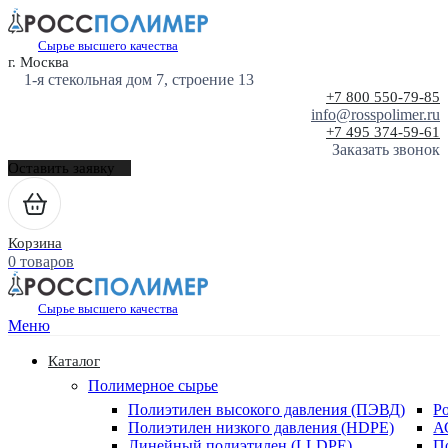
Сырье высшего качества
г. Москва
1-я стекольная дом 7, строение 13
+7 800 550-79-85
info@rosspolimer.ru
+7 495 374-59-61
Заказать звонок
Оставить заявку
Корзина
0 товаров
Сырье высшего качества
Меню
Каталог
Полимерное сырье
Полиэтилен высокого давления (ПЭВД)
Р
Полиэтилен низкого давления (HDPE)
А
Линейный полиэтилен (LLDPE)
П