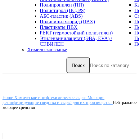
Полипропилен (ПП)
К
Полистирол (ПС, PS)
П
АБС-пластик (ABS)
С
Поливинилхлорид (ПВХ)
П
Пластикаты ПВХ
П
PERT (термостойкий полиэтилен)
П
Этиленвинилацетат (ЭВА, EVA) /
П
СЭВИЛЕН
П
Химическое сырье
Поиск
Home
Химическое и нефтехимическое сырье
Моющие,
дезинфицирующие средства и сырьё для их производства
Нейтральное
моющее средство