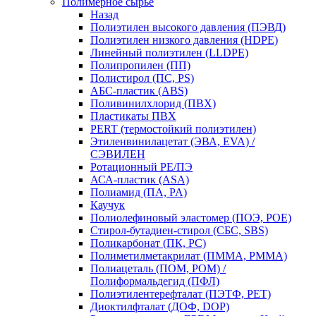
Полимерное сырье
Назад
Полиэтилен высокого давления (ПЭВД)
Полиэтилен низкого давления (HDPE)
Линейный полиэтилен (LLDPE)
Полипропилен (ПП)
Полистирол (ПС, PS)
АБС-пластик (ABS)
Поливинилхлорид (ПВХ)
Пластикаты ПВХ
PERT (термостойкий полиэтилен)
Этиленвинилацетат (ЭВА, EVA) /
СЭВИЛЕН
Ротационный PE/ПЭ
АСА-пластик (ASA)
Полиамид (ПА, PA)
Каучук
Полиолефиновый эластомер (ПОЭ, POE)
Стирол-бутадиен-стирол (СБС, SBS)
Поликарбонат (ПК, PC)
Полиметилметакрилат (ПММА, PMMA)
Полиацеталь (ПОМ, POM) /
Полиформальдегид (ПФЛ)
Полиэтилентерефталат (ПЭТФ, PET)
Диоктилфталат (ДОФ, DOP)