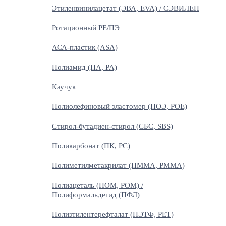
Этиленвинилацетат (ЭВА, EVA) / СЭВИЛЕН
Ротационный PE/ПЭ
АСА-пластик (ASA)
Полиамид (ПА, PA)
Каучук
Полиолефиновый эластомер (ПОЭ, POE)
Стирол-бутадиен-стирол (СБС, SBS)
Поликарбонат (ПК, PC)
Полиметилметакрилат (ПММА, PMMA)
Полиацеталь (ПОМ, POM) /
Полиформальдегид (ПФЛ)
Полиэтилентерефталат (ПЭТФ, PET)