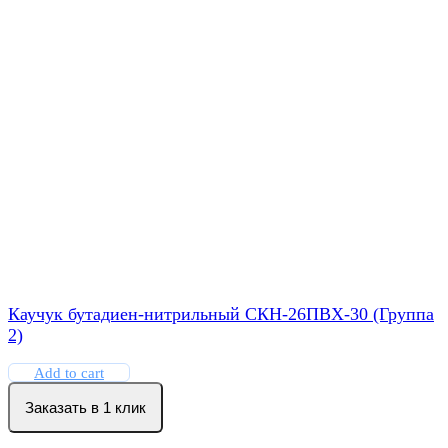
Каучук бутадиен-нитрильный СКН-26ПВХ-30 (Группа
2)
Add to cart
Заказать в 1 клик