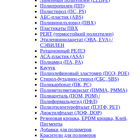
Линейный полиэтилен (LLDPE)
Полипропилен (ПП)
Полистирол (ПС, PS)
АБС-пластик (ABS)
Поливинилхлорид (ПВХ)
Пластикаты ПВХ
PERT (термостойкий полиэтилен)
Этиленвинилацетат (ЭВА, EVA) /
СЭВИЛЕН
Ротационный PE/ПЭ
АСА-пластик (ASA)
Полиамид (ПА, PA)
Каучук
Полиолефиновый эластомер (ПОЭ, POE)
Стирол-бутадиен-стирол (СБС, SBS)
Поликарбонат (ПК, PC)
Полиметилметакрилат (ПММА, PMMA)
Полиацеталь (ПОМ, POM) /
Полиформальдегид (ПФЛ)
Полиэтилентерефталат (ПЭТФ, PET)
Диоктилфталат (ДОФ, DOP)
Резиновая крошка, EPDM крошка, Клей,
Пигменты
Добавки для полимеров
Красители для полимеров