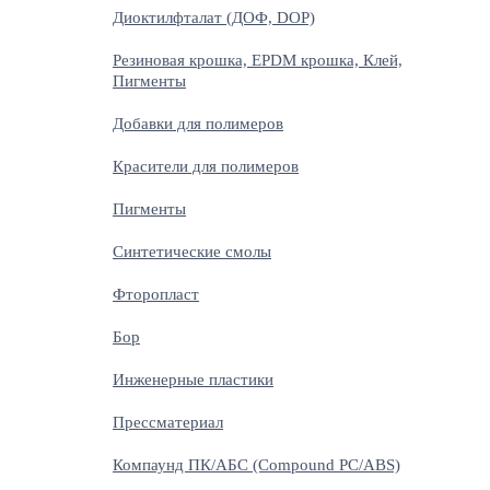
Диоктилфталат (ДОФ, DOP)
Резиновая крошка, EPDM крошка, Клей,
Пигменты
Добавки для полимеров
Красители для полимеров
Пигменты
Синтетические смолы
Фторопласт
Бор
Инженерные пластики
Прессматериал
Компаунд ПК/АБС (Compound PC/ABS)