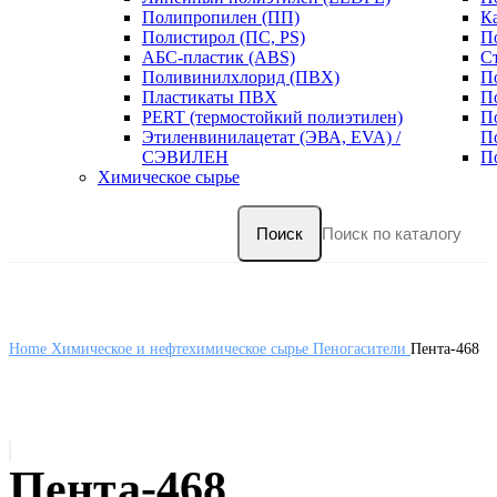
Полипропилен (ПП)
К
Полистирол (ПС, PS)
П
АБС-пластик (ABS)
С
Поливинилхлорид (ПВХ)
П
Пластикаты ПВХ
П
PERT (термостойкий полиэтилен)
П
Этиленвинилацетат (ЭВА, EVA) /
П
СЭВИЛЕН
П
Химическое сырье
Поиск
Home
Химическое и нефтехимическое сырье
Пеногасители
Пента-468
Пента-468