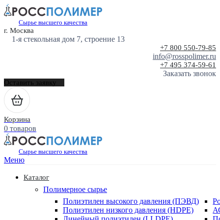
Сырье высшего качества
г. Москва
1-я стекольная дом 7, строение 13
+7 800 550-79-85
info@rosspolimer.ru
+7 495 374-59-61
Заказать звонок
Оставить заявку
Корзина
0 товаров
Сырье высшего качества
Меню
Каталог
Полимерное сырье
Полиэтилен высокого давления (ПЭВД)
Р
Полиэтилен низкого давления (HDPE)
А
Линейный полиэтилен (LLDPE)
П