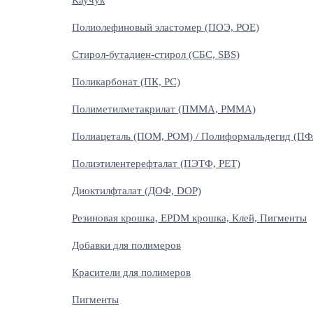
Каучук
Полиолефиновый эластомер (ПОЭ, POE)
Стирол-бутадиен-стирол (СБС, SBS)
Поликарбонат (ПК, PC)
Полиметилметакрилат (ПММА, PMMA)
Полиацеталь (ПОМ, POM) / Полиформальдегид (ПФ
Полиэтилентерефталат (ПЭТФ, PET)
Диоктилфталат (ДОФ, DOP)
Резиновая крошка, EPDM крошка, Клей, Пигменты
Добавки для полимеров
Красители для полимеров
Пигменты