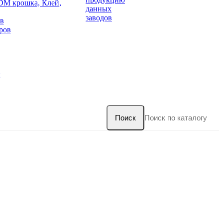
DM крошка, Клей,
данных
заводов
в
ров
и
Поиск