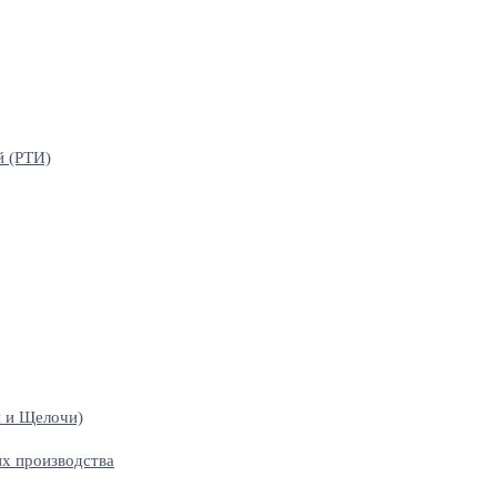
й (РТИ)
 и Щелочи)
х производства