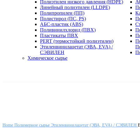
Полиэтилен низкого давления (HDPE)
А
Линейный полиэтилен (LLDPE)
П
Полипропилен (ПП)
К
Полистирол (ПС, PS)
П
АБС-пластик (ABS)
С
Поливинилхлорид (ПВХ)
П
Пластикаты ПВХ
П
PERT (термостойкий полиэтилен)
П
Этиленвинилацетат (ЭВА, EVA) /
П
СЭВИЛЕН
П
Химическое сырье
Home
Полимерное сырье
Этиленвинилацетат (ЭВА, EVA) / СЭВИЛЕН