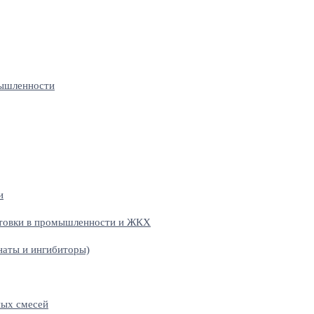
мышленности
и
отовки в промышленности и ЖКХ
наты и ингибиторы)
ных смесей