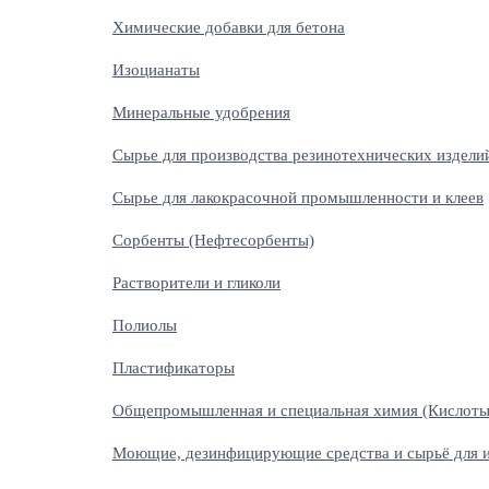
Химические добавки для бетона
Изоцианаты
Минеральные удобрения
Сырье для производства резинотехнических издели
Сырье для лакокрасочной промышленности и клеев
Сорбенты (Нефтесорбенты)
Растворители и гликоли
Полиолы
Пластификаторы
Общепромышленная и специальная химия (Кислоты
Моющие, дезинфицирующие средства и сырьё для и